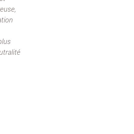
reuse,
ation
plus
utralité