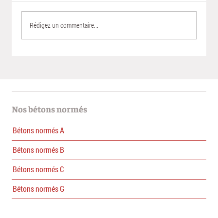
Rédigez un commentaire...
Nos bétons sont testés de façon poussée tous les
Nos bétons normés
400m3 écoulés
Bétons normés A
Bétons normés B
Bétons normés C
Bétons normés G