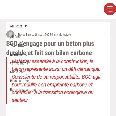
All Posts
Styves Burnet
26 sept. 2025
1 min de lecture
All Posts
BGO s’engage pour un béton plus
Team BGO
durable et fait son bilan carbone
Événements
Matériau essentiel à la construction, le 
Certifications
béton représente aussi un défi climatique. 
Nos clients
Consciente de sa responsabilité, BGO agit 
Bilan carbone
pour réduire son empreinte carbone et 
Béton bas carbone
contribuer à la transition écologique du 
secteur.